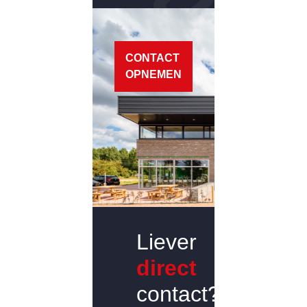
CONTACT
OPNEMEN
Liever
direct
contact?