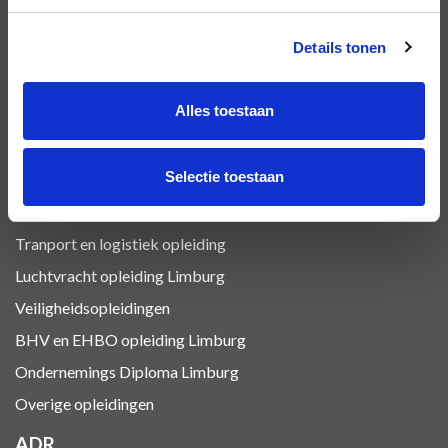
VCA Basis opleiding Limburg
Details tonen
VCA Vol opleiding Limburg
VIL VCA Limburg
Alles toestaan
Heftruck certificaat Limburg
Heftruck/Reachtruck opleiding
Selectie toestaan
Veilig Hijsen opleiding Limburg
Bovenloopkraan opleiding Limburg
Tranport en logistiek
opleiding
Luchtvracht
opleiding Limburg
Veiligheidsopleidingen
BHV en EHBO
opleiding Limburg
Ondernemings Diploma Limburg
Overige opleidingen
ADR