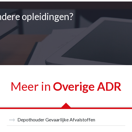
ndere opleidingen?
Meer in
Overige ADR
Depothouder Gevaarlijke Afvalstoffen