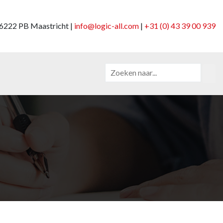
6222 PB Maastricht |
info@logic-all.com
|
+31 (0) 43 39 00 939