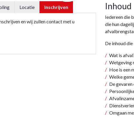
Inhoud
oling
Locatie
Inschrijven
Iedereen die 
schrijven en wij zullen contact met u
die hun dagel
afvalbrengsta
De inhoud die
Wat is afval
Wetgeving r
Hoe is een 
Welke gemee
De gevaren e
Persoonlijk
Afvalinzamel
Dienstverle
Omgaan met 