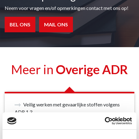
Neem voor vragen en/of opmerkingen contact met ons op!
BEL ONS
MAIL ONS
Meer in
Overige ADR
Veilig werken met gevaarlijke stoffen volgens
ADR 1.3
Depothouder Gevaarlijke Afvalstoffen
Depothouder Gevaarlijke Afvalstoffen