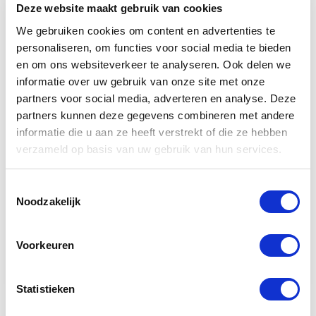
Deze website maakt gebruik van cookies
Herhaling
We gebruiken cookies om content en advertenties te
Medewerker Gevaarlijke Afvalstoffen ( KCA)
personaliseren, om functies voor social media te bieden
en om ons websiteverkeer te analyseren. Ook delen we
Medewerker Milieustraat
informatie over uw gebruik van onze site met onze
partners voor social media, adverteren en analyse. Deze
Asbest Herkennen
partners kunnen deze gegevens combineren met andere
Veiligheid voor Tankreinigers
informatie die u aan ze heeft verstrekt of die ze hebben
verzameld op basis van uw gebruik van hun services.
Veiligheidsadviseur ADR
Veiligheidsadviseur ADR Herhaling
Toestemmingsselectie
Noodzakelijk
Veilig laden en lossen van gevaarlijke stoffen
volgens ADR 1.3
Voorkeuren
ADR Vrijstellingen
Statistieken