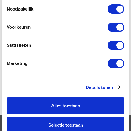
Toestemmingsselectie
Lading Zekeren
Noodzakelijk
Lifestyle
Voorkeuren
Techniek en Veiligheid
VCA
Statistieken
Veilig werken langs de weg
Marketing
Veilig werken met de heftruck
Verkeerseducatie
Details tonen
Winterdienst
Alles toestaan
Selectie toestaan