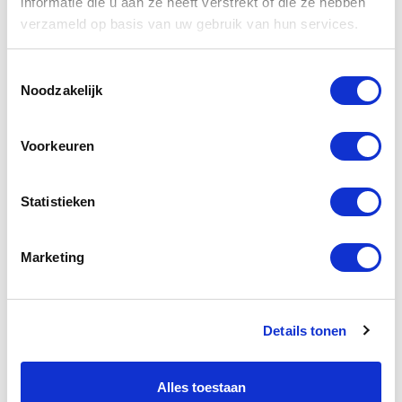
informatie die u aan ze heeft verstrekt of die ze hebben
verzameld op basis van uw gebruik van hun services.
Digitale Tachograaf
EHBO
Toestemmingsselectie
Noodzakelijk
Het nieuwe rijden
Lading Zekeren
Voorkeuren
Lifestyle
Statistieken
Techniek en Veiligheid
VCA
Marketing
Veilig werken langs de weg
Veilig werken met de heftruck
Details tonen
Verkeerseducatie
Alles toestaan