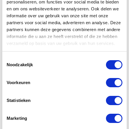
personaliseren, om functies voor social media te bieden
en om ons websiteverkeer te analyseren. Ook delen we
ADR vrijstellingen
informatie over uw gebruik van onze site met onze
partners voor social media, adverteren en analyse. Deze
Autolaadkraan
partners kunnen deze gegevens combineren met andere
BBS / Rijoptimalisatie
informatie die u aan ze heeft verstrekt of die ze hebben
verzameld op basis van uw gebruik van hun services.
Communicatieve en Sociale vaardigheden
Fysieke belasting
Toestemmingsselectie
Noodzakelijk
Criminaliteitspreventie
Digitale Tachograaf
Voorkeuren
EHBO
Statistieken
Het nieuwe rijden
Lading Zekeren
Marketing