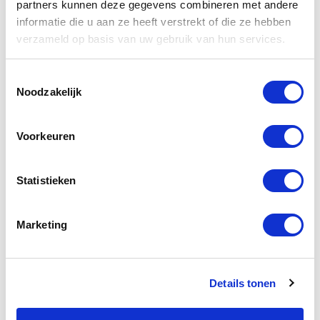
partners kunnen deze gegevens combineren met andere
Fysieke belasting
informatie die u aan ze heeft verstrekt of die ze hebben
Criminaliteitspreventie
verzameld op basis van uw gebruik van hun services.
Digitale Tachograaf
Toestemmingsselectie
Noodzakelijk
EHBO
Het nieuwe rijden
Voorkeuren
Lading Zekeren
Statistieken
Lifestyle
Techniek en Veiligheid
Marketing
VCA
Veilig werken langs de weg
Details tonen
Veilig werken met de heftruck