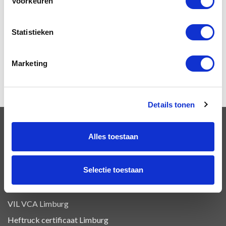
Voorkeuren
Basis + Klasse 1 + Klasse 7 Herhaling
Tank
Statistieken
Tank herhaling
Overige ADR
Marketing
Details tonen
OPLEIDINGEN
Alles toestaan
Selectie toestaan
VCA Basis opleiding Limburg
VCA Vol opleiding Limburg
VIL VCA Limburg
Heftruck certificaat Limburg