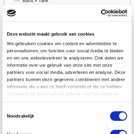
Basis + Tank
Basis + Tank Herhaling
Klasse 1
Deze website maakt gebruik van cookies
Klasse 1 herhaling
We gebruiken cookies om content en advertenties te
Basis + Klasse 1
personaliseren, om functies voor social media te bieden
en om ons websiteverkeer te analyseren. Ook delen we
Basis + Klasse 1 Herlaling
informatie over uw gebruik van onze site met onze
partners voor social media, adverteren en analyse. Deze
Klasse 7
partners kunnen deze gegevens combineren met andere
Klasse 7 herhaling
informatie die u aan ze heeft verstrekt of die ze hebben
verzameld op basis van uw gebruik van hun services.
Basis + Klasse 7
Toestemmingsselectie
Basis + Klasse 7 Herlaling
Noodzakelijk
Basis + Klasse 1 + Klasse 7