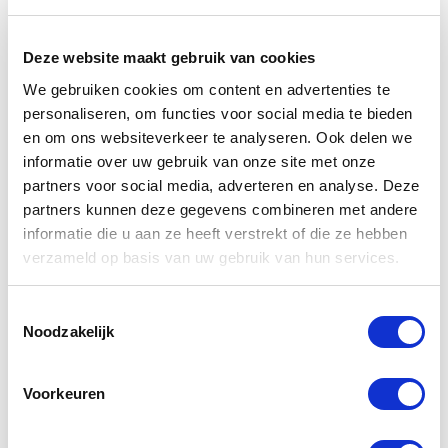
Klasse 1 herhaling
Basis + Klasse 1
Deze website maakt gebruik van cookies
We gebruiken cookies om content en advertenties te
Basis + Klasse 1 Herlaling
personaliseren, om functies voor social media te bieden
Klasse 7
en om ons websiteverkeer te analyseren. Ook delen we
informatie over uw gebruik van onze site met onze
Klasse 7 herhaling
partners voor social media, adverteren en analyse. Deze
partners kunnen deze gegevens combineren met andere
Basis + Klasse 7
informatie die u aan ze heeft verstrekt of die ze hebben
Basis + Klasse 7 Herlaling
verzameld op basis van uw gebruik van hun services.
Basis + Klasse 1 + Klasse 7
Toestemmingsselectie
Noodzakelijk
Basis + Klasse 1 + Klasse 7 Herhaling
Tank
Voorkeuren
Tank herhaling