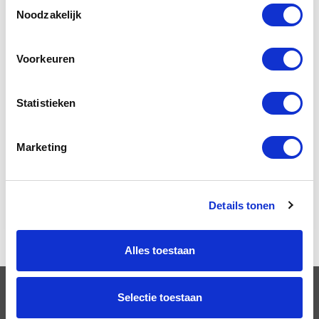
Lading Zekeren
Toestemmingsselectie
Noodzakelijk
Lifestyle
Techniek en Veiligheid
Voorkeuren
VCA
Statistieken
Veilig werken langs de weg
Veilig werken met de heftruck
Marketing
Verkeerseducatie
Winterdienst
Details tonen
Alles toestaan
Selectie toestaan
OPLEIDINGEN