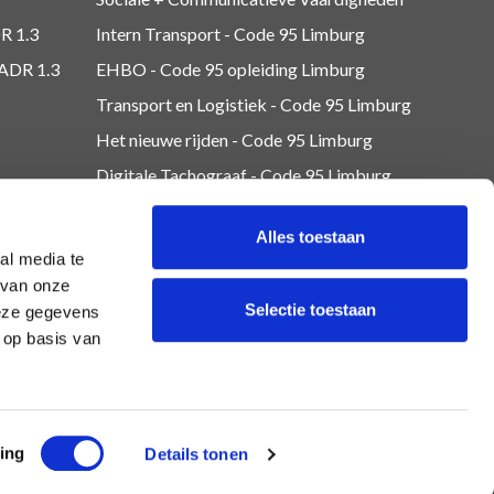
R 1.3
Intern Transport - Code 95
Limburg
 ADR 1.3
EHBO - Code 95 opleiding Limburg
Transport en Logistiek - Code 95
Limburg
Het nieuwe rijden - Code 95 Limburg
Digitale Tachograaf - Code 95 Limburg
Lading zekeren - Code 95 Limburg
Alles toestaan
Overig - Code 95
Limburg
al media te
 van onze
Selectie toestaan
deze gegevens
 op basis van
ing
Details tonen