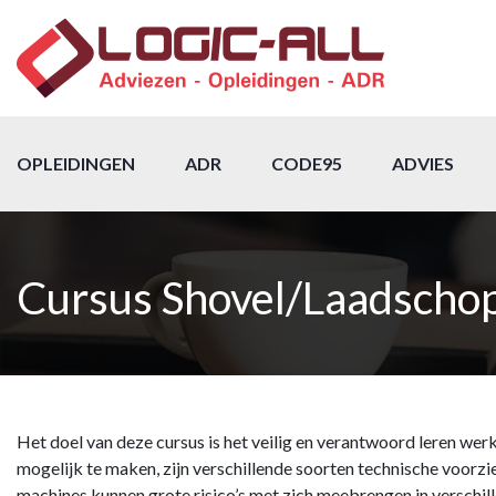
OPLEIDINGEN
ADR
CODE95
ADVIES
Cursus Shovel/Laadscho
Het doel van deze cursus is het veilig en verantwoord leren w
mogelijk te maken, zijn verschillende soorten technische voorz
machines kunnen grote risico’s met zich meebrengen in verschil