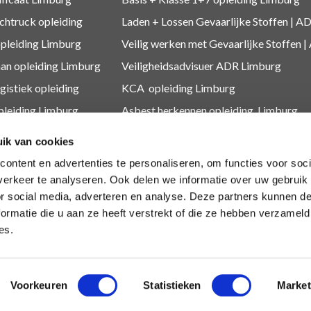
htruck opleiding
Laden + Lossen Gevaarlijke Stoffen | AD
opleiding Limburg
Veilig werken met Gevaarlijke Stoffen |
an opleiding Limburg
Veiligheidsadvisuer ADR
Limburg
gistiek
opleiding
KCA
opleiding Limburg
pleiding Limburg
Asbest herkennen
opleiding Limburg
leidingen
Medewerker Millieustraat
ik van cookies
O
opleiding Limburg
Asbest
ontent en advertenties te personaliseren, om functies voor soci
 Diploma Limburg
Depothouder gevaarlijke afvalstoffen
erkeer te analyseren. Ook delen we informatie over uw gebruik
or social media, adverteren en analyse. Deze partners kunnen 
dingen
Medewerkers gevaarlijk afval
ormatie die u aan ze heeft verstrekt of die ze hebben verzameld
es.
Voorkeuren
Statistieken
Market