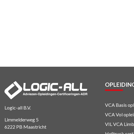
OPLEIDIN
VCA Basis opl
Logic-all B.V.
VCA Vol ople
Limmelderweg 5
VIL VCA Limb
6222 PB Maastricht
Heftruck cert