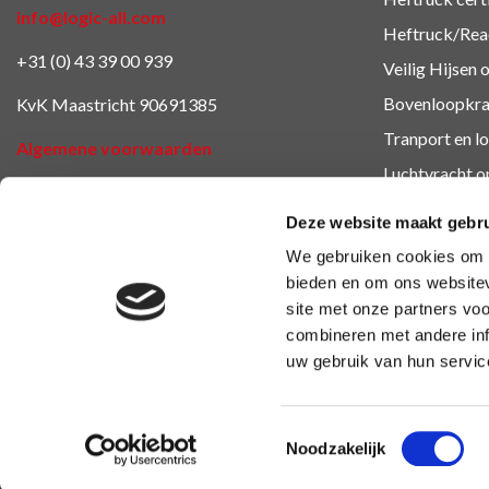
info@logic-all.com
Heftruck/Reac
+31 (0) 43 39 00 939
Veilig Hijsen 
Bovenloopkra
KvK Maastricht 90691385
Tranport en lo
Algemene voorwaarden
Luchtvracht
o
Cookieverklaring
Veiligheidsop
Deze website maakt gebru
BHV en EHB
We gebruiken cookies om c
Ondernemings
bieden en om ons websitev
site met onze partners vo
Overige oplei
combineren met andere inf
uw gebruik van hun servic
Toestemmingsselectie
Noodzakelijk
Copyright 2026