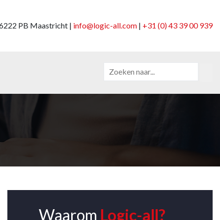
6222 PB Maastricht |
info@logic-all.com
|
+31 (0) 43 39 00 939
Waarom
Logic-all?