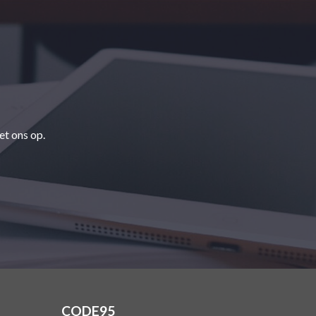
et ons op.
CODE95