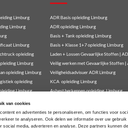
eiding Limburg
ADR Basis opleiding Limburg
iding Limburg
ADR opleiding Limburg
urg
Basis + Tank
opleiding Limburg
ificaat Limburg
Basis + Klasse 1+7
opleiding Limburg
htruck opleiding
Laden + Lossen Gevaarlijke Stoffen | AD
opleiding Limburg
Veilig werken met Gevaarlijke Stoffen |
an opleiding Limburg
Veiligheidsadvisuer ADR
Limburg
gistiek
opleiding
KCA
opleiding Limburg
pleiding Limburg
Asbest herkennen
opleiding Limburg
leidingen
Medewerker Millieustraat
ik van cookies
O
opleiding Limburg
Asbest
ontent en advertenties te personaliseren, om functies voor soci
 Diploma Limburg
Depothouder gevaarlijke afvalstoffen
erkeer te analyseren. Ook delen we informatie over uw gebruik
or social media, adverteren en analyse. Deze partners kunnen 
dingen
Medewerkers gevaarlijk afval