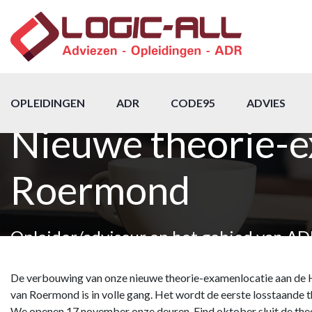
OPLEIDINGEN
ADR
CODE95
ADVIES
Nieuwe theorie-
Roermond
Opleider/adviseur op het gebied van ADR,
De verbouwing van onze nieuwe theorie-examenlocatie aan de 
van Roermond is in volle gang. Het wordt de eerste losstaande 
We openen 17 november onze deuren. Eind oktober sluit de the