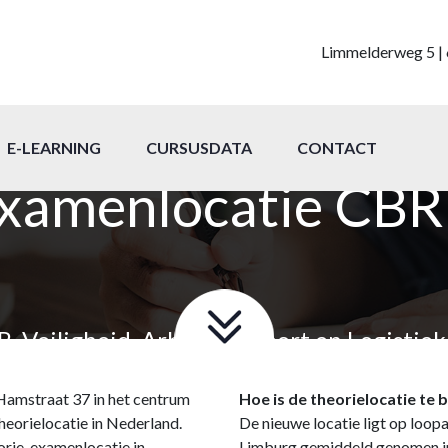
Limmelderweg 5 | 
E-LEARNING
CURSUSDATA
CONTACT
examenlocatie CBR
 Veiligheid, Arbo, Transport en Logistiek
Hamstraat 37 in het centrum
Hoe is de theorielocatie te 
theorielocatie in Nederland.
De nieuwe locatie ligt op loo
orie-examenlocatie in
Limburg gemiddeld genomen in 