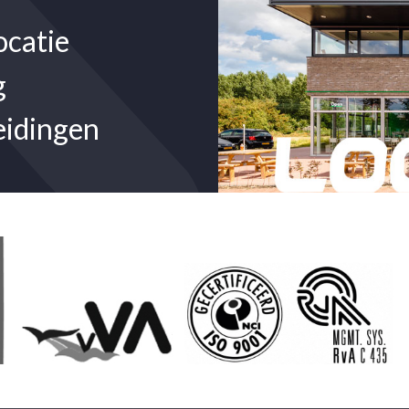
ocatie
g
eidingen