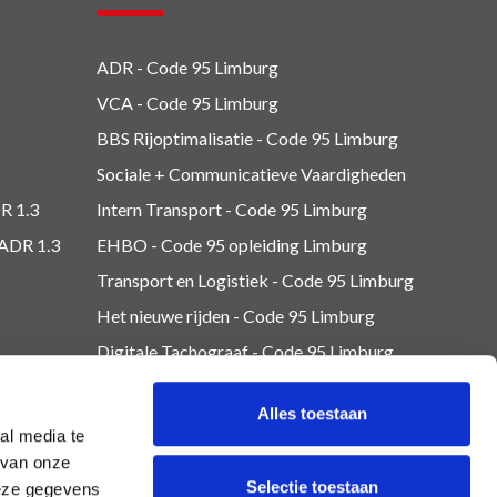
ADR - Code 95
Limburg
VCA - Code 95
Limburg
BBS Rijoptimalisatie - Code 95 Limburg
Sociale + Communicatieve Vaardigheden
R 1.3
Intern Transport - Code 95
Limburg
 ADR 1.3
EHBO - Code 95 opleiding Limburg
Transport en Logistiek - Code 95
Limburg
Het nieuwe rijden - Code 95 Limburg
Digitale Tachograaf - Code 95 Limburg
Lading zekeren - Code 95 Limburg
Alles toestaan
Overig - Code 95
Limburg
al media te
 van onze
Selectie toestaan
deze gegevens