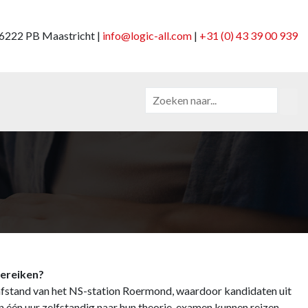
6222 PB Maastricht |
info@logic-all.com
|
+31 (0) 43 39 00 939
.
bereiken?
pafstand van het NS-station Roermond, waardoor kandidaten uit
één uur zelfstandig naar hun theorie-examen kunnen reizen.