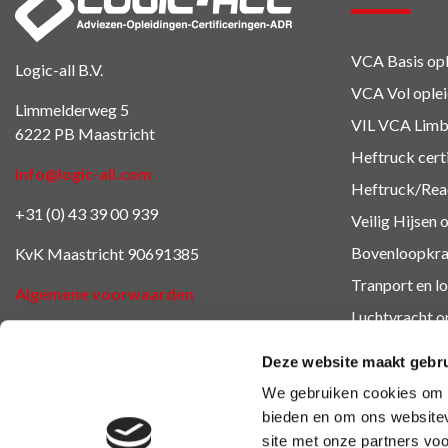
VCA Basis opl
Logic-all B.V.
VCA Vol ople
Limmelderweg 5
VIL VCA Limb
6222 PB Maastricht
Heftruck cert
info@logic-all.com
Heftruck/Reac
+31 (0) 43 39 00 939
Veilig Hijsen 
Bovenloopkra
KvK Maastricht 90691385
Tranport en lo
Algemene voorwaarden
Luchtvracht
o
Cookieverklaring
Veiligheidsop
Deze website maakt gebru
BHV en EHB
We gebruiken cookies om c
Ondernemings
bieden en om ons websitev
site met onze partners vo
Overige oplei