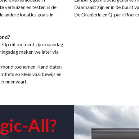
 verhuizen en testen in de
Daarnaast zijn er in de buurt
e andere locaties zoals in
De Oranjerie en Q-park Roerc
mond?
d. Op dit moment zijn maandag
eningsdag maken we later via
oermond toenemen. Kandidaten
fiets en klein vaarbewijs en
n binnenvaart.
gic-All?