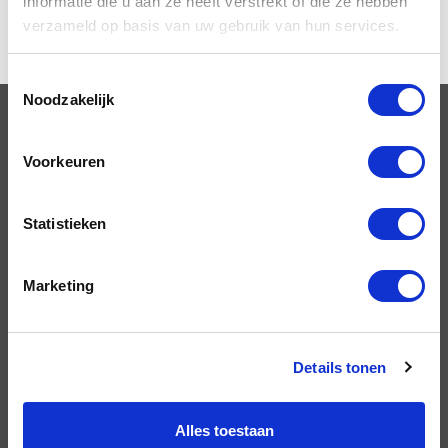
informatie die u aan ze heeft verstrekt of die ze hebben
verzameld op basis van uw gebruik van hun services.
Toestemmingsselectie
Noodzakelijk
OPLEIDINGEN
Voorkeuren
VCA Basis opleiding Limburg
Statistieken
VCA Vol opleiding Limburg
VIL VCA Limburg
Marketing
Heftruck certificaat Limburg
Heftruck/Reachtruck opleiding
Details tonen
Veilig Hijsen opleiding Limburg
Bovenloopkraan opleiding Limburg
Alles toestaan
Tranport en logistiek
opleiding