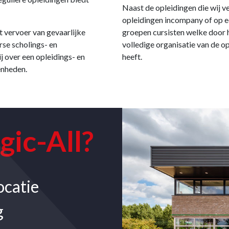
Naast de opleidingen die wij v
opleidingen incompany of op e
t vervoer van gevaarlijke
groepen cursisten welke door 
rse scholings- en
volledige organisatie van de o
over een opleidings- en
heeft.
enheden.
gic-All?
ocatie
g