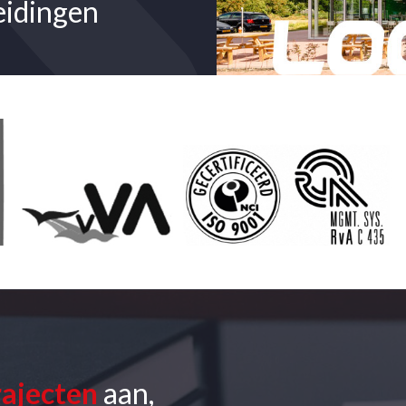
eidingen
rajecten
aan,