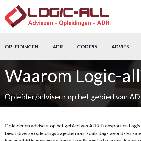
OPLEIDINGEN
ADR
CODE95
ADVIES
Waarom Logic-all
Opleider/adviseur op het gebied van ADR,
Opleider en adviseur op het gebied van ADR,Transport en Logisti
biedt diverse opleidingstrajecten aan, zoals dag-, avond- en za
kan er altijd in overleg op korte termijn gestart worden. Naast 