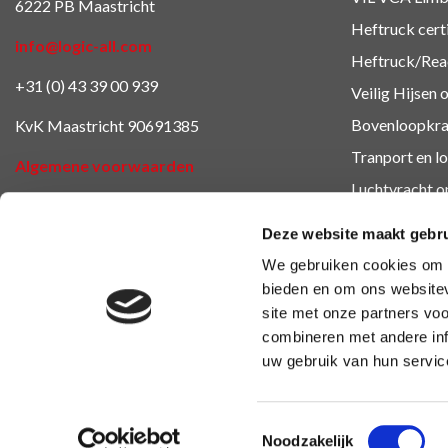
6222 PB Maastricht
Heftruck cert
info@logic-all.com
Heftruck/Reac
+31 (0) 43 39 00 939
Veilig Hijsen 
Bovenloopkra
KvK Maastricht 90691385
Tranport en lo
Algemene voorwaarden
Luchtvracht
o
Cookieverklaring
Veiligheidsop
Deze website maakt gebru
BHV en EHB
We gebruiken cookies om c
Ondernemings
bieden en om ons websitev
site met onze partners vo
Overige oplei
combineren met andere inf
uw gebruik van hun servic
Toestemmingsselectie
Noodzakelijk