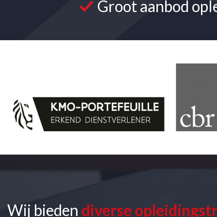
Groot aanbod opl
Wij bieden
diverse opleidingst