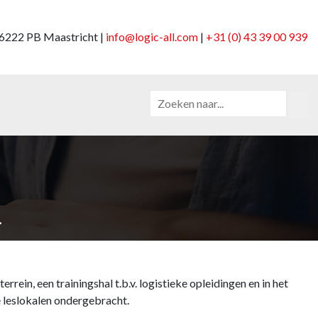
6222 PB Maastricht |
info@logic-all.com
|
+31 (0) 43 39 00 939
.
rrein, een trainingshal t.b.v. logistieke opleidingen en in het
 leslokalen ondergebracht.