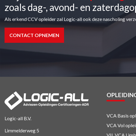
zoals dag-, avond- en zaterdago
Als erkend CCV opleider zal Logic-all ook deze nascholing verz
CONTACT OPNEMEN
OPLEIDIN
VCA Basis opl
Logic-all B.V.
VCA Vol ople
Limmelderweg 5
VIL VCA Limb