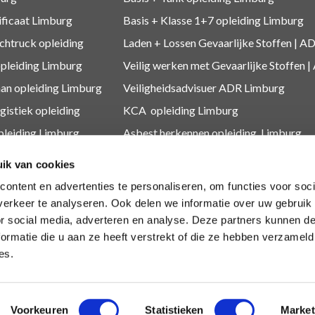
ificaat Limburg
Basis + Klasse 1+7
opleiding Limburg
htruck opleiding
Laden + Lossen Gevaarlijke Stoffen | AD
opleiding Limburg
Veilig werken met Gevaarlijke Stoffen |
an opleiding Limburg
Veiligheidsadvisuer ADR
Limburg
gistiek
opleiding
KCA
opleiding Limburg
pleiding Limburg
Asbest herkennen
opleiding Limburg
leidingen
Medewerker Millieustraat
ik van cookies
O
opleiding Limburg
Asbest
ontent en advertenties te personaliseren, om functies voor soci
 Diploma Limburg
Depothouder gevaarlijke afvalstoffen
erkeer te analyseren. Ook delen we informatie over uw gebruik
or social media, adverteren en analyse. Deze partners kunnen 
dingen
Medewerkers gevaarlijk afval
ormatie die u aan ze heeft verstrekt of die ze hebben verzameld
es.
Voorkeuren
Statistieken
Market