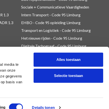
Sociale + Communicatieve Vaardigheden
R 1.3
Intern Transport - Code 95
Limburg
 ADR 1.3
EHBO - Code 95 opleiding Limburg
Transport en Logistiek - Code 95
Limburg
Het nieuwe rijden - Code 95 Limburg
Digitale Tachograaf - Code 95 Limburg
Lading zekeren - Code 95 Limburg
Alles toestaan
Overig - Code 95
Limburg
al media te
 van onze
Selectie toestaan
deze gegevens
 op basis van
ing
Details tonen