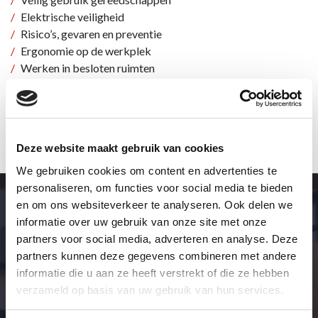
Elektrische veiligheid
Risico’s, gevaren en preventie
Ergonomie op de werkplek
Werken in besloten ruimten
Werken op hoogte
Gebruik persoonlijke beschermingsmiddelen
Hijsen en tillen
Deze website maakt gebruik van cookies
We gebruiken cookies om content en advertenties te
personaliseren, om functies voor social media te bieden
Meer informatie over deze of
en om ons websiteverkeer te analyseren. Ook delen we
informatie over uw gebruik van onze site met onze
andere opleidingen?
partners voor social media, adverteren en analyse. Deze
partners kunnen deze gegevens combineren met andere
Neem voor vragen en/of opmerkingen contact met ons op!
informatie die u aan ze heeft verstrekt of die ze hebben
verzameld op basis van uw gebruik van hun services.
BEL ONS
MAIL ONS