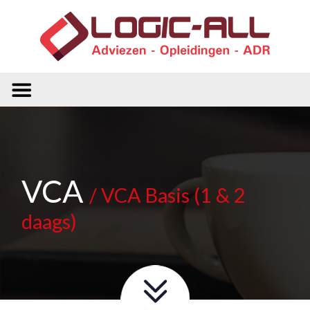
VCA
/ VCA Basis (1 & 2
daags)