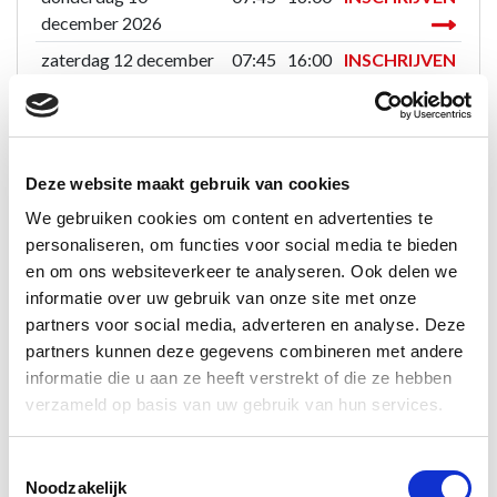
december 2026
zaterdag 12 december
07:45
16:00
INSCHRIJVEN
2026
woensdag 16
07:45
16:00
INSCHRIJVEN
december 2026
Deze website maakt gebruik van cookies
maandag 21 december
07:45
16:00
INSCHRIJVEN
2026
We gebruiken cookies om content en advertenties te
personaliseren, om functies voor social media te bieden
dinsdag 29 december
07:45
16:00
INSCHRIJVEN
en om ons websiteverkeer te analyseren. Ook delen we
2026
informatie over uw gebruik van onze site met onze
partners voor social media, adverteren en analyse. Deze
partners kunnen deze gegevens combineren met andere
informatie die u aan ze heeft verstrekt of die ze hebben
Inhoud
verzameld op basis van uw gebruik van hun services.
Tijdens elke reguliere heftruckcursus bestaat er de
Toestemmingsselectie
mogelijkheid om Heftruck SOG te volgen.
Noodzakelijk